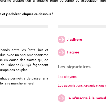
teforme d’opposition à laquelle toute personne ou association in
 et y adhérer, cliquez ci-dessous !
J'adhère
hands entre les Etats-Unis et
I agree
ondue avec un anti-américanisme
ise en cause des traités qui, de
é de Lisbonne (2009), façonnent
Les signataires
Europe des peuples.
Les citoyens
antique permettra de passer à la
 de faire marche arrière!
Les associations, organisations s
Je m'inscris à la news