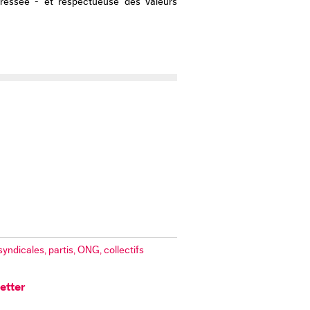
téressée - et respectueuse des valeurs
yndicales, partis, ONG, collectifs
letter